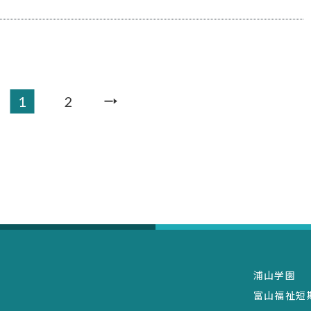
い）
1
2
浦山学園
富山福祉短